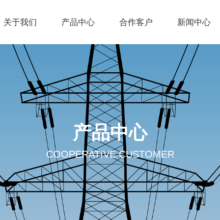
关于我们
产品中心
合作客户
新闻中心
产品中心
COOPERATIVE CUSTOMER