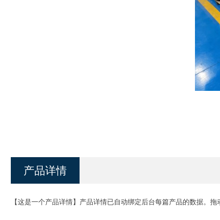
产品详情
【这是一个产品详情】产品详情已自动绑定后台每篇产品的数据。拖