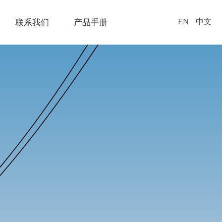
EN
中文
联系我们
产品手册