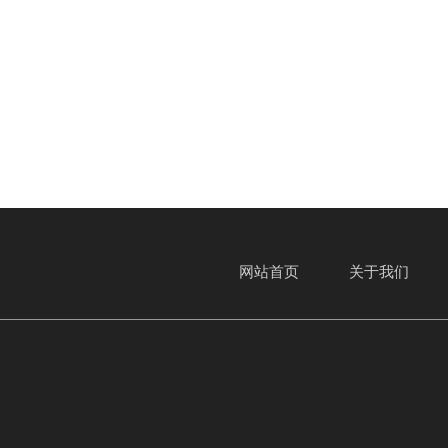
网站首页
关于我们