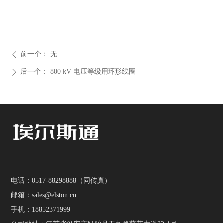
前一个：
无
ꄴ
后一个：
800 kV 电压等级用环形线圈
ꄲ
电话：0517-88298888（同传真）
邮箱：sales@elston.cn
手机：18852371999