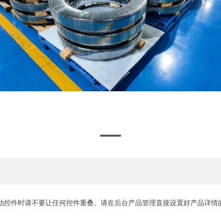
动控件时请不要让任何控件重叠。请在后台产品管理直接设置好产品详情