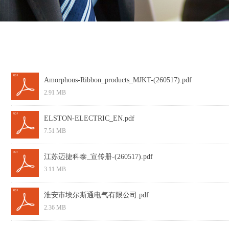
Amorphous-Ribbon_products_MJKT-(260517).pdf
2.91 MB
ELSTON-ELECTRIC_EN.pdf
7.51 MB
江苏迈捷科泰_宣传册-(260517).pdf
3.11 MB
淮安市埃尔斯通电气有限公司.pdf
2.36 MB