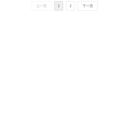
上一页
1
2
下一页